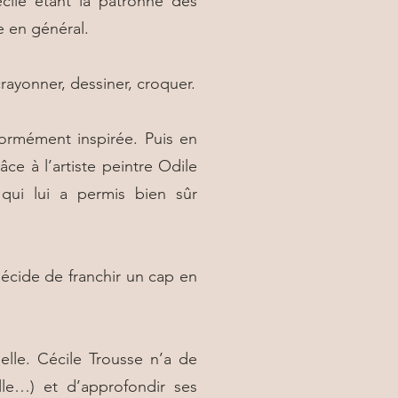
cile étant la patronne des
ue en général.
crayonner, dessiner, croquer.
normément inspirée. Puis en
âce à l’artiste peintre Odile
 qui lui a permis bien sûr
décide de franchir un cap en
uelle. Cécile Trousse n’a de
elle…) et d’approfondir ses