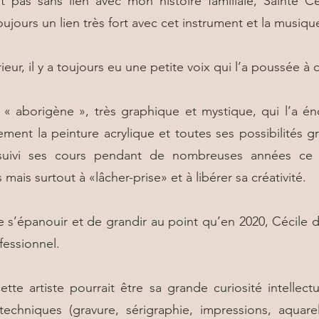
pas sans lien avec mon histoire familiale, Sainte Cé
toujours un lien très fort avec cet instrument et la musiq
ieur, il y a toujours eu une petite voix qui l’a poussée à 
e « aborigène », très graphique et mystique, qui l’a é
ement la peinture acrylique et toutes ses possibilités gr
rs suivi ses cours pendant de nombreuses années ce
ais surtout à «lâcher-prise» et à libérer sa créativité.
de s’épanouir et de grandir au point qu’en 2020, Cécile 
fessionnel.
ette artiste pourrait être sa grande curiosité intellect
techniques (gravure, sérigraphie, impressions, aquar