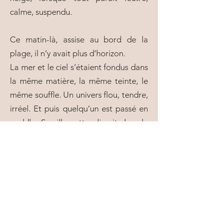
calme, suspendu.
Ce matin-là, assise au bord de la
plage, il n’y avait plus d’horizon.
La mer et le ciel s’étaient fondus dans
la même matière, la même teinte, le
même souffle. Un univers flou, tendre,
irréel. Et puis quelqu’un est passé en
paddle. Sa silhouette glissait dans la
brume comme en apesanteur. On
aurait dit qu’il lévitait. Un point
minuscule dans l’immensité —
presque une apparition.
Ce moment, vécu en famille, ce
basculement soudain du monde,